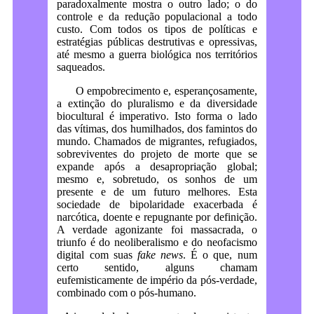
paradoxalmente mostra o outro lado; o do
controle e da redução populacional a todo
custo. Com todos os tipos de políticas e
estratégias públicas destrutivas e opressivas,
até mesmo a guerra biológica nos territórios
saqueados.
O empobrecimento e, esperançosamente,
a extinção do pluralismo e da diversidade
biocultural é imperativo. Isto forma o lado
das vítimas, dos humilhados, dos famintos do
mundo. Chamados de migrantes, refugiados,
sobreviventes do projeto de morte que se
expande após a desapropriação global;
mesmo e, sobretudo, os sonhos de um
presente e de um futuro melhores. Esta
sociedade de bipolaridade exacerbada é
narcótica, doente e repugnante por definição.
A verdade agonizante foi massacrada, o
triunfo é do neoliberalismo e do neofacismo
digital com suas
fake news
. É o que, num
certo sentido, alguns chamam
eufemisticamente de império da pós-verdade,
combinado com o pós-humano.