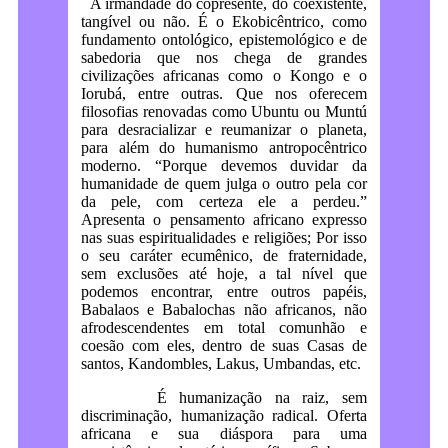
A irmandade do copresente, do coexistente,
tangível ou não. É o Ekobicêntrico, como
fundamento ontológico, epistemológico e de
sabedoria que nos chega de grandes
civilizações africanas como o Kongo e o
Iorubá, entre outras. Que nos oferecem
filosofias renovadas como Ubuntu ou Muntú
para desracializar e reumanizar o planeta,
para além do humanismo antropocêntrico
moderno. “Porque devemos duvidar da
humanidade de quem julga o outro pela cor
da pele, com certeza ele a perdeu.”
Apresenta o pensamento africano expresso
nas suas espiritualidades e religiões; Por isso
o seu caráter ecumênico, de fraternidade,
sem exclusões até hoje, a tal nível que
podemos encontrar, entre outros papéis,
Babalaos e Babalochas não africanos, não
afrodescendentes em total comunhão e
coesão com eles, dentro de suas Casas de
santos, Kandombles, Lakus, Umbandas, etc.
É humanização na raiz, sem
discriminação, humanização radical. Oferta
africana e sua diáspora para uma