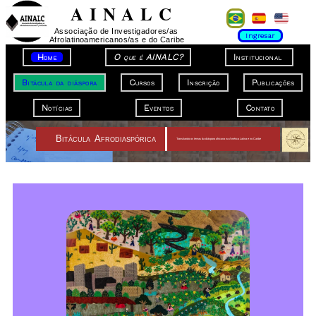
A I N A L C
Associação de Investigadores/as
Ingresar
Afrolatinoamericanos/as e do Caribe
Home
O que é AINALC?
Institucional
Bitácula da diáspora
Cursos
Inscrição
Publicações
Notícias
Eventos
Contato
B
A
ITÁCULA
FRODIASPÓRICA
Transitando os temas da diáspora africana na América Latina e no Caribe